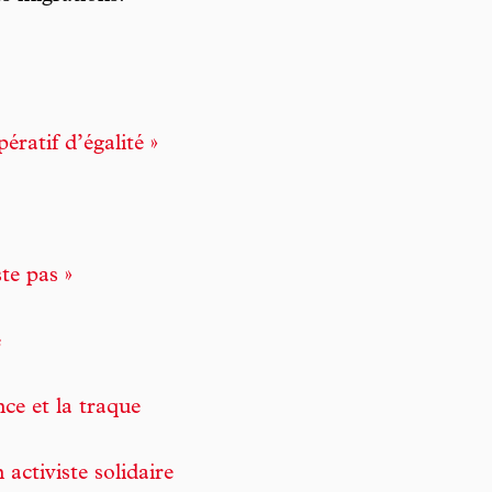
ératif d’égalité »
te pas »
e
nce et la traque
activiste solidaire