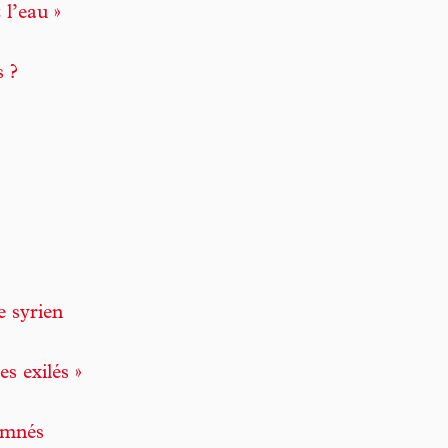
l’eau »
s ?
e syrien
es exilés »
amnés