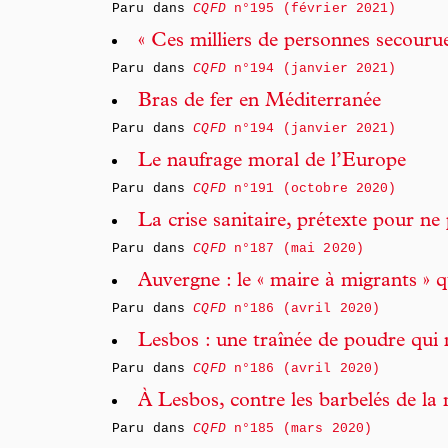
Paru dans
CQFD
n°195 (février 2021)
« Ces milliers de personnes secourues
Paru dans
CQFD
n°194 (janvier 2021)
Bras de fer en Méditerranée
Paru dans
CQFD
n°194 (janvier 2021)
Le naufrage moral de l’Europe
Paru dans
CQFD
n°191 (octobre 2020)
La crise sanitaire, prétexte pour ne 
Paru dans
CQFD
n°187 (mai 2020)
Auvergne : le « maire à migrants » q
Paru dans
CQFD
n°186 (avril 2020)
Lesbos : une traînée de poudre qui n
Paru dans
CQFD
n°186 (avril 2020)
À Lesbos, contre les barbelés de la
Paru dans
CQFD
n°185 (mars 2020)