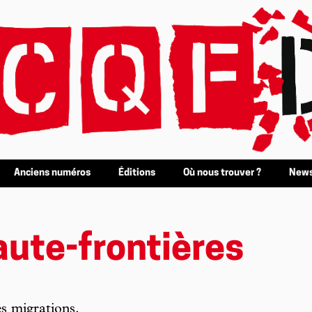
Anciens numéros
Éditions
Où nous trouver ?
News
aute-frontières
s migrations.