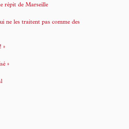
e répit de Marseille
qui ne les traitent pas comme des
! »
sé »
l