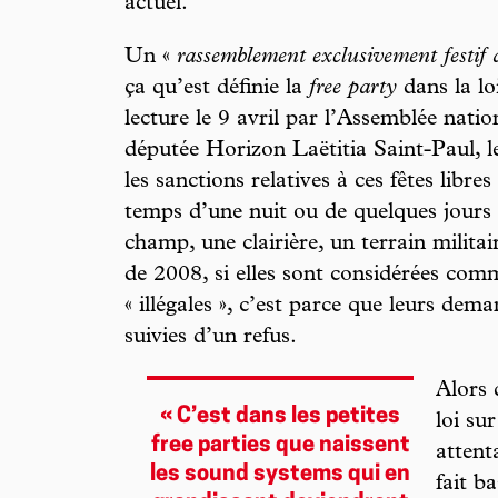
actuel.
Un «
rassemblement exclusivement festif 
ça qu’est définie la
free party
dans la l
lecture le 9 avril par l’Assemblée nati
députée Horizon Laëtitia Saint-Paul, 
les sanctions relatives à ces fêtes libres
temps d’une nuit ou de quelques jours 
champ, une clairière, un terrain mili
de 2008, si elles sont considérées com
« illégales », c’est parce que leurs de
suivies d’un refus.
Alors 
« C’est dans les petites
loi su
free parties que naissent
attent
les sound systems qui en
fait b