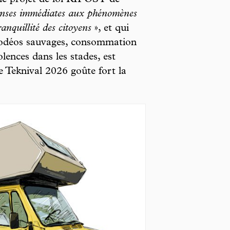
le projet de loi RIPOST de
ponses immédiates aux phénomènes
ranquillité des citoyens
», et qui
rodéos sauvages, consommation
lences dans les stades, est
e Teknival 2026 goûte fort la