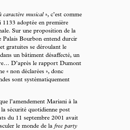
à caractère musical
», c’est comme
oi 1133 adoptée en première
onale. Sur une proposition de la
le Palais Bourbon entend durcir
 et gratuites se déroulant le
dans un bâtiment désaffecté, un
taire… D’après le rapport Dumont
me « non déclarées », donc
mandes sont systématiquement
que l’amendement Mariani à la
r la sécurité quotidienne post
ats du 11 septembre 2001 avait
asculer le monde de la
free party