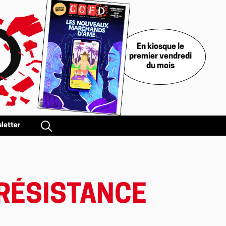
En kiosque le
premier vendredi
du mois
letter
 RÉSISTANCE