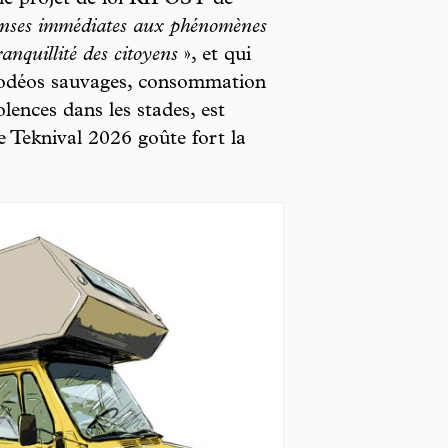
le projet de loi RIPOST de
ponses immédiates aux phénomènes
ranquillité des citoyens
», et qui
rodéos sauvages, consommation
lences dans les stades, est
e Teknival 2026 goûte fort la