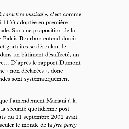
à caractère musical
», c’est comme
oi 1133 adoptée en première
onale. Sur une proposition de la
le Palais Bourbon entend durcir
 et gratuites se déroulant le
dans un bâtiment désaffecté, un
taire… D’après le rapport Dumont
me « non déclarées », donc
mandes sont systématiquement
que l’amendement Mariani à la
r la sécurité quotidienne post
ats du 11 septembre 2001 avait
asculer le monde de la
free party