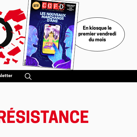
En kiosque le
premier vendredi
du mois
letter
 RÉSISTANCE