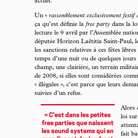
actuel.
Un «
rassemblement exclusivement festif 
ça qu’est définie la
free party
dans la l
lecture le 9 avril par l’Assemblée nati
députée Horizon Laëtitia Saint-Paul, 
les sanctions relatives à ces fêtes libres
temps d’une nuit ou de quelques jours 
champ, une clairière, un terrain mili
de 2008, si elles sont considérées com
« illégales », c’est parce que leurs de
suivies d’un refus.
Alors 
« C’est dans les petites
loi su
free parties que naissent
attent
les sound systems qui en
fait b