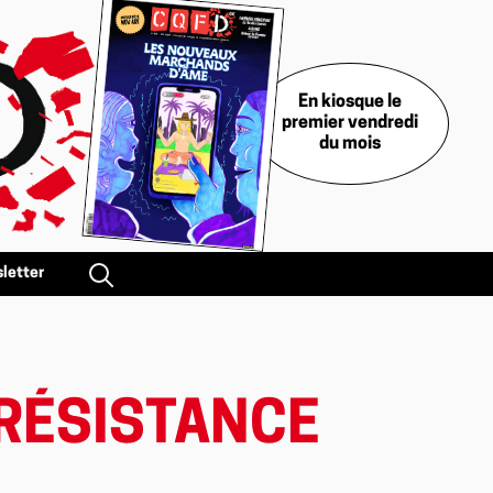
En kiosque le
premier vendredi
du mois
letter
 RÉSISTANCE