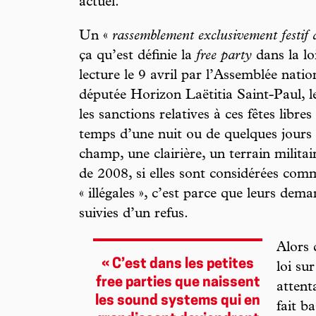
actuel.
Un «
rassemblement exclusivement festif 
ça qu’est définie la
free party
dans la l
lecture le 9 avril par l’Assemblée nati
députée Horizon Laëtitia Saint-Paul, 
les sanctions relatives à ces fêtes libres
temps d’une nuit ou de quelques jours 
champ, une clairière, un terrain mili
de 2008, si elles sont considérées com
« illégales », c’est parce que leurs de
suivies d’un refus.
Alors 
« C’est dans les petites
loi su
free parties que naissent
attent
les sound systems qui en
fait b