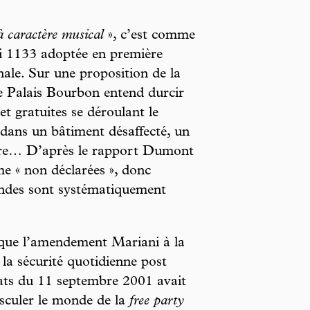
à caractère musical
», c’est comme
oi 1133 adoptée en première
onale. Sur une proposition de la
le Palais Bourbon entend durcir
 et gratuites se déroulant le
dans un bâtiment désaffecté, un
taire… D’après le rapport Dumont
me « non déclarées », donc
mandes sont systématiquement
que l’amendement Mariani à la
r la sécurité quotidienne post
ats du 11 septembre 2001 avait
asculer le monde de la
free party