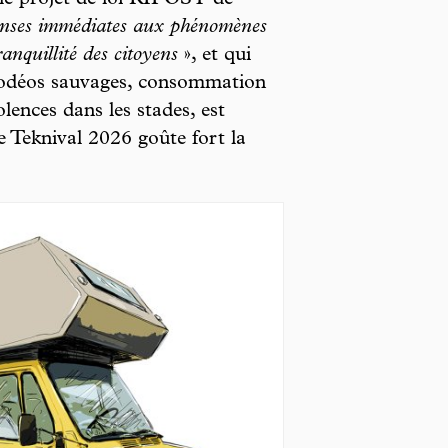
le projet de loi RIPOST de
ponses immédiates aux phénomènes
ranquillité des citoyens
», et qui
rodéos sauvages, consommation
lences dans les stades, est
e Teknival 2026 goûte fort la