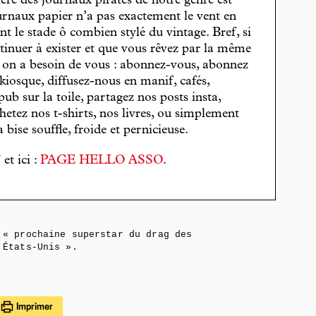
cière des journaux pirates de notre genre est
journaux papier n’a pas exactement le vent en
t le stade ô combien stylé du vintage. Bref, si
tinuer à exister et que vous rêvez par la même
, on a besoin de vous : abonnez-vous, abonnez
 kiosque, diffusez-nous en manif, cafés,
pub sur la toile, partagez nos posts insta,
hetez nos t-shirts, nos livres, ou simplement
bise souffle, froide et pernicieuse.
T
et ici :
PAGE HELLO ASSO
.
« prochaine superstar du drag des
États-Unis ».
Imprimer