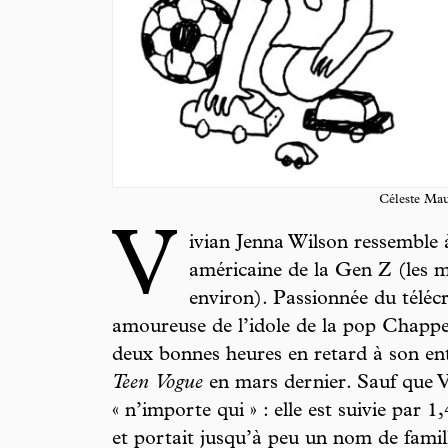
Céleste Mau
V
ivian Jenna Wilson ressemble
américaine de la Gen Z (les 
environ). Passionnée du téléc
amoureuse de l’idole de la pop Chappel
deux bonnes heures en retard à son en
Teen Vogue
en mars dernier. Sauf que Vi
« n’importe qui » : elle est suivie par 
et portait jusqu’à peu un nom de famille