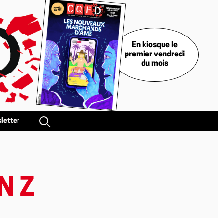
En kiosque le
premier vendredi
du mois
letter
N Z