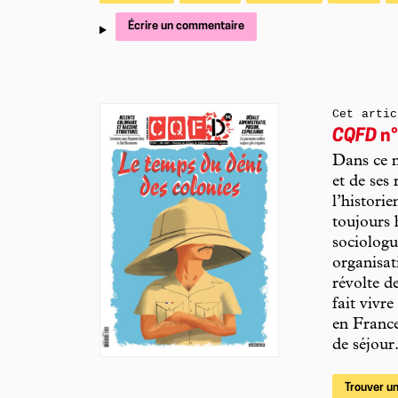
Écrire un commentaire
Cet artic
CQFD
n°
Dans ce n
et de ses
l’histori
toujours 
sociologu
organisat
révolte d
fait vivr
en France
de séjour
Trouver un