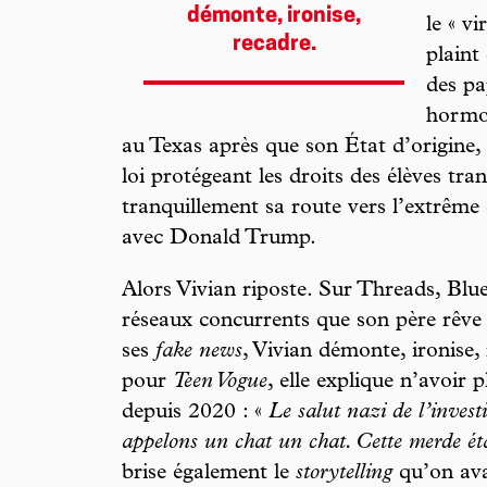
démonte, ironise,
le « vi
recadre.
plaint
des pa
hormon
au Texas après que son État d’origine,
loi protégeant les droits des élèves tra
tranquillement sa route vers l’extrême 
avec Donald Trump.
Alors Vivian riposte. Sur Threads, Blue
réseaux concurrents que son père rêv
ses
fake news
, Vivian démonte, ironise,
pour
Teen Vogue
, elle explique n’avoir 
depuis 2020 : «
Le salut nazi de l’investit
appelons un chat un chat. Cette merde éta
brise également le
storytelling
qu’on avai