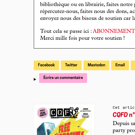
bibliothèque ou en librairie, faites notre 
répercutez-nous, faites nous des dons, ac
envoyez nous des bisous de soutien car la 
Tout cela se passe ici :
ABONNEMEN
Merci mille fois pour votre soutien !
Facebook
Twitter
Mastodon
Email
Écrire un commentaire
Cet artic
CQFD
n°
Depuis un
party pro