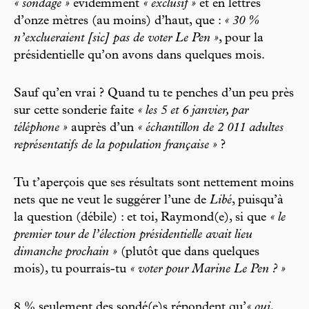
« sondage »
évidemment
« exclusif »
et en lettres
d’onze mètres (au moins) d’haut, que :
« 30 %
n’exclueraient [sic] pas de voter Le Pen »
, pour la
présidentielle qu’on avons dans quelques mois.
Sauf qu’en vrai ? Quand tu te penches d’un peu près
sur cette sonderie faite
« les 5 et 6 janvier, par
téléphone »
auprès d’un
« échantillon de 2 011 adultes
représentatifs de la population française »
?
Tu t’aperçois que ses résultats sont nettement moins
nets que ne veut le suggérer l’une de
Libé
, puisqu’à
la question (débile) : et toi, Raymond(e), si que
« le
premier tour de l’élection présidentielle avait lieu
dimanche prochain »
(plutôt que dans quelques
mois), tu pourrais-tu
« voter pour Marine Le Pen ? »
8 % seulement des sondé(e)s répondent qu’
« oui,