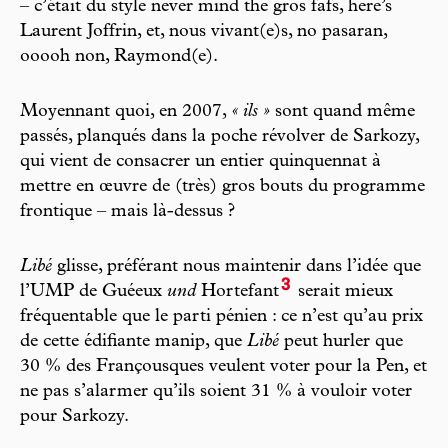
– c’était du style never mind the gros fafs, here’s
Laurent Joffrin, et, nous vivant(e)s, no pasaran,
ooooh non, Raymond(e).
Moyennant quoi, en 2007,
« ils »
sont quand même
passés, planqués dans la poche révolver de Sarkozy,
qui vient de consacrer un entier quinquennat à
mettre en œuvre de (très) gros bouts du programme
frontique – mais là-dessus ?
Libé
glisse, préférant nous maintenir dans l’idée que
3
l’UMP de Guéeux
und
Hortefant
serait mieux
fréquentable que le parti pénien : ce n’est qu’au prix
de cette édifiante manip, que
Libé
peut hurler que
30 % des Françousques veulent voter pour la Pen, et
ne pas s’alarmer qu’ils soient 31 % à vouloir voter
pour Sarkozy.