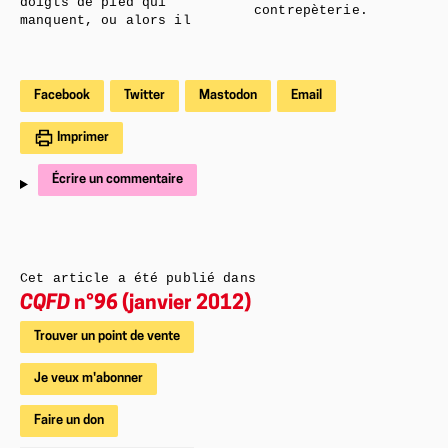
doigts de pied qui
contrepèterie.
manquent, ou alors il
Facebook
Twitter
Mastodon
Email
Imprimer
Écrire un commentaire
Cet article a été publié dans
CQFD
n°96 (janvier 2012)
Trouver un point de vente
Je veux m'abonner
Faire un don