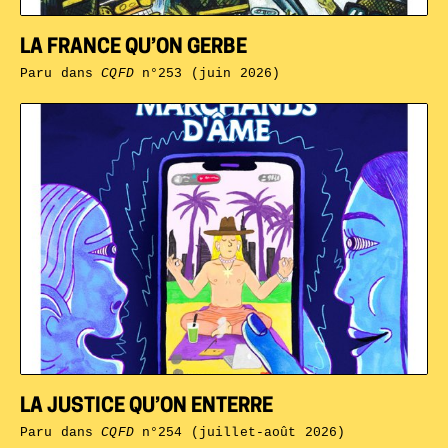
LA FRANCE QU’ON GERBE
Paru dans
CQFD
n°253 (juin 2026)
LA JUSTICE QU’ON ENTERRE
Paru dans
CQFD
n°254 (juillet-août 2026)