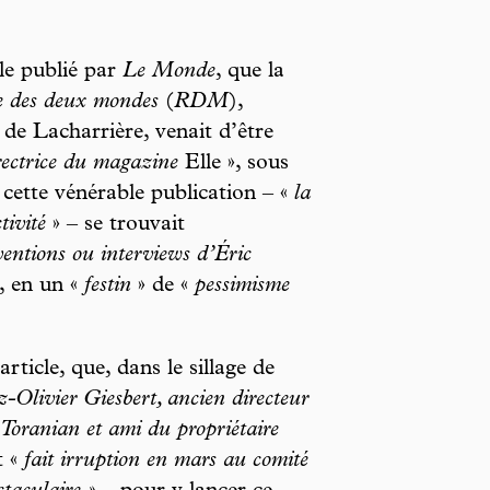
cle publié par
Le Monde
, que la
 des deux mondes
(
RDM
),
 de Lacharrière, venait d’être
rectrice du magazine
Elle », sous
e cette vénérable publication – «
la
tivité
» – se trouvait
ventions ou interviews d’Éric
, en un «
festin
» de «
pessimisme
ticle, que, dans le sillage de
-Olivier Giesbert, ancien directeur
 Toranian et ami du propriétaire
t «
fait irruption en mars au comité