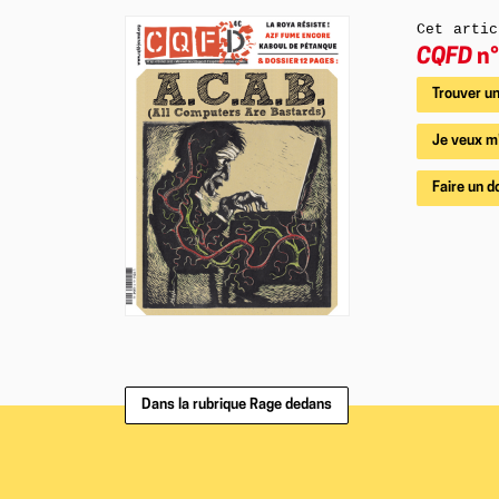
Cet artic
CQFD
n°
Trouver un
Je veux m
Faire un d
Dans la rubrique Rage dedans