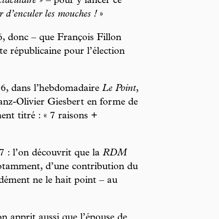
ctaculaire »
– pour y lancer ce
er d’enculer les mouches !
»
, donc – que François Fillon
ite républicaine pour l’élection
16, dans l’hebdomadaire
Le Point
,
ranz-Olivier Giesbert en forme de
nt titré : « 7 raisons +
 : l’on découvrit que la
RDM
notamment, d’une contribution du
dément ne le hait point – au
 apprit aussi que l’épouse de