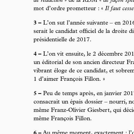
de rédaction
» de la
RDM
«
de façon spe
mot d’ordre prometteur : «
Il faut cess
3 –
L’on sut l’année suivante – en 2016
serait le candidat officiel de la droite d
présidentielle de 2017.
4 –
L’on vit ensuite, le 2 décembre 20
un éditorial de son ancien directeur F
vibrant éloge de ce candidat, et sobreme
1 d’aimer François Fillon. »
5 –
Peu de temps après, en janvier 2017
consacrait un épais dossier – nourri, 
même Franz-Olivier Giesbert, qui déci
même François Fillon.
6 –
Au même moment, exactement : l’on