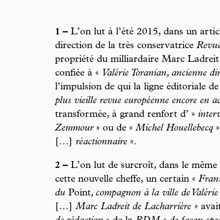
1 –
L’on lut à l’été 2015, dans un arti
direction de la très conservatrice
Revue
propriété du milliardaire Marc Ladreit
confiée à «
Valérie Toranian, ancienne di
l’impulsion de qui la ligne éditoriale d
plus vieille revue européenne encore en ac
transformée, à grand renfort d’ »
inter
Zemmour
» ou de «
Michel Houellebecq
»
[…]
réactionnaire
».
2 –
L’on lut de surcroît, dans le même ar
cette nouvelle cheffe, un certain «
Franz
du
Point
, compagnon à la ville de Valérie
[…]
Marc Ladreit de Lacharrière »
avai