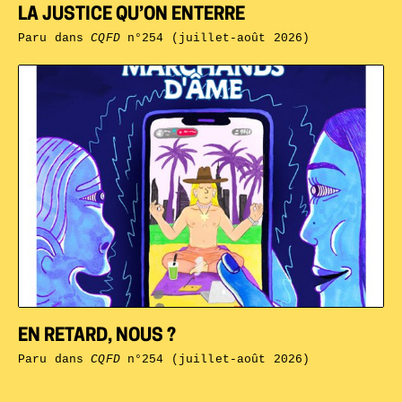
LA JUSTICE QU’ON ENTERRE
Paru dans
CQFD
n°254 (juillet-août 2026)
EN RETARD, NOUS ?
Paru dans
CQFD
n°254 (juillet-août 2026)