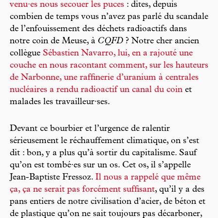
venu·es nous secouer les puces
: dites, depuis
combien de temps vous n’avez pas parlé du scandale
de l’enfouissement des déchets radioactifs dans
notre coin de Meuse, à
CQFD
? Notre cher ancien
collègue
Sébastien Navarro, lui, en a rajouté une
couche en nous racontant comment, sur les hauteurs
de Narbonne, une raffinerie d’uranium à centrales
nucléaires a rendu radioactif un canal du coin
et
malades les travailleur·ses.
Devant ce bourbier et l’urgence de ralentir
sérieusement le réchauffement climatique, on s’est
dit : bon, y a plus qu’à sortir du capitalisme. Sauf
qu’on est tombé·es sur un os. Cet os, il s’appelle
Jean-Baptiste Fressoz.
Il nous a rappelé que même
ça, ça ne serait pas forcément suffisant
, qu’il y a des
pans entiers de notre civilisation d’acier, de béton et
de plastique qu’on ne sait toujours pas décarboner,