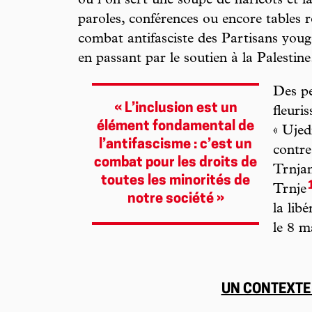
où l’on sert une soupe de haricots et la
paroles, conférences ou encore tables r
combat antifasciste des Partisans yougo
en passant par le soutien à la Palestine
Des pe
« L’inclusion est un
fleuri
élément fondamental de
« Ujed
l’antifascisme : c’est un
contre
combat pour les droits de
Trnjan
toutes les minorités de
Trnje
notre société »
la lib
le 8 m
UN CONTEXTE