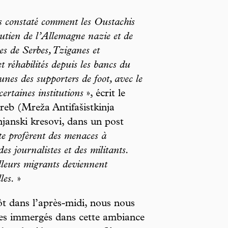
s constaté comment les Oustachis
outien de l’Allemagne nazie et de
es de Serbes, Tziganes et
t réhabilités depuis les bancs du
bunes des supporters de foot, avec le
certaines institutions
», écrit le
reb (Mreža Antifašistkinja
anski kresovi, dans un post
te profèrent des menaces à
es journalistes et des militants.
ailleurs migrants deviennent
les.
»
ôt dans l’après-midi, nous nous
s immergés dans cette ambiance