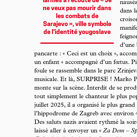
larmes à l’écoute de « Je
nauséa
ne veux pas mourir dans
dans l
les combats de
croiso
Sarajevo », ville symbole
manife
de l’identité yougoslave
feigno
d’une
pancarte : « Ceci est un choix », accom
un enfant » accompagné d’un fœtus. Pir
foule se rassemble dans le parc Zrinjev
musicale. Et là, SURPRISE ! Marko Pe
monte sur la scène. Interdit de se produ
tout simplement le chanteur le plus po
juillet 2025, il a organisé le plus grand
l’hippodrome de Zagreb avec environ 
Des saluts nazis avaient rythmé la so
laissé aller à envoyer un «
Za Dom – Sp