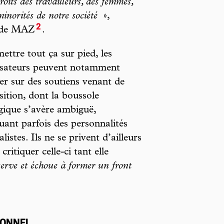
roits des travailleurs, des femmes,
norités de notre société
»,
2
e de MAZ
.
ettre tout ça sur pied, les
isateurs peuvent notamment
r sur des soutiens venant de
sition, dont la boussole
gique s’avère ambiguë,
uant parfois des personnalités
listes. Ils ne se privent d’ailleurs
critiquer celle-ci tant elle
serve et échoue à former un front
IONNEL