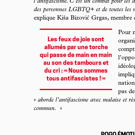
l’antifascisme. C’est un combat pour les d
des personnes LGBTQ+ et de toutes les mi
explique Kiša Bizović Grgas, membr
Pour m
Les feux de joie sont
organ
allumés par une torche
compte
qui passe de main en main
l’oppo
au son des tambours et
idéolo
du cri : « Nous sommes
impliq
tous antifascistes ! »
nationa
pas de 
«
aborde l’antifascisme avec malaise et ré
commun.
»
POGO ÉMOT