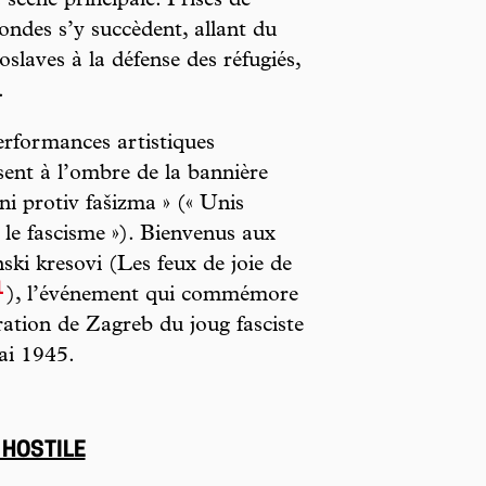
 scène principale. Prises de
ondes s’y succèdent, allant du
slaves à la défense des réfugiés,
.
rformances artistiques
ssent à l’ombre de la bannière
ni protiv fašizma »
(« Unis
 le fascisme »). Bienvenus aux
ski kresovi (Les feux de joie de
1
), l’événement qui commémore
ération de Zagreb du joug fasciste
ai 1945.
 HOSTILE