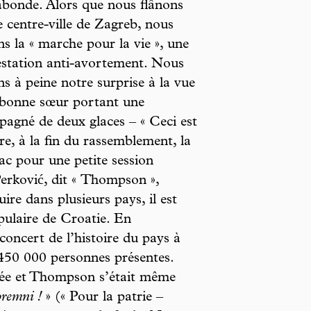
bonde. Alors que nous flânons
e centre-ville de Zagreb, nous
ns la « marche pour la vie », une
station anti-avortement. Nous
ns à peine notre surprise à la vue
 bonne sœur portant une
pagné de deux glaces – « Ceci est
e, à la fin du rassemblement, la
ac pour une petite session
rković, dit « Thompson »,
ire dans plusieurs pays, il est
pulaire de Croatie. En
 concert de l’histoire du pays à
450 000 personnes présentes.
irée et Thompson s’était même
remni !
» (« Pour la patrie –