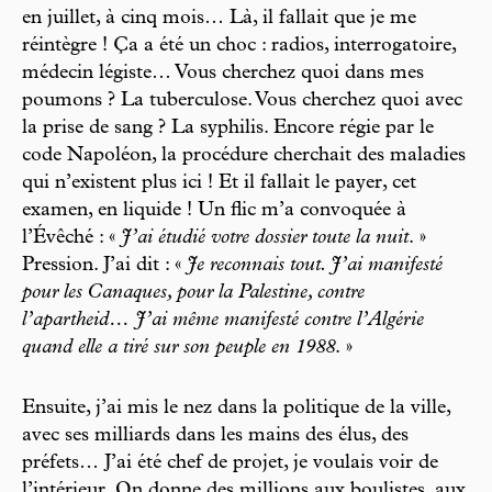
en juillet, à cinq mois… Là, il fallait que je me
réintègre ! Ça a été un choc : radios, interrogatoire,
médecin légiste… Vous cherchez quoi dans mes
poumons ? La tuberculose. Vous cherchez quoi avec
la prise de sang ? La syphilis. Encore régie par le
code Napoléon, la procédure cherchait des maladies
qui n’existent plus ici ! Et il fallait le payer, cet
examen, en liquide ! Un flic m’a convoquée à
l’Évêché : «
J’ai étudié votre dossier toute la nuit
. »
Pression. J’ai dit : «
Je reconnais tout. J’ai manifesté
pour les Canaques, pour la Palestine, contre
l’apartheid… J’ai même manifesté contre l’Algérie
quand elle a tiré sur son peuple en 1988
. »
Ensuite, j’ai mis le nez dans la politique de la ville,
avec ses milliards dans les mains des élus, des
préfets… J’ai été chef de projet, je voulais voir de
l’intérieur. On donne des millions aux boulistes, aux