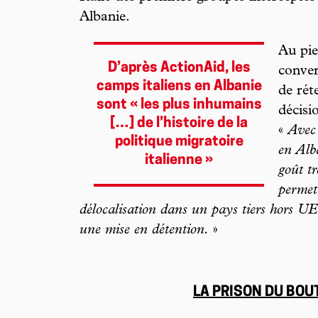
Albanie.
Au pie
D’après ActionAid, les
conver
camps italiens en Albanie
de rét
sont « les plus inhumains
décisi
[…] de l’histoire de la
«
Avec 
politique migratoire
en Alb
italienne »
goût tr
permett
délocalisation dans un pays tiers hors UE 
une mise en détention.
»
LA PRISON DU BOUT