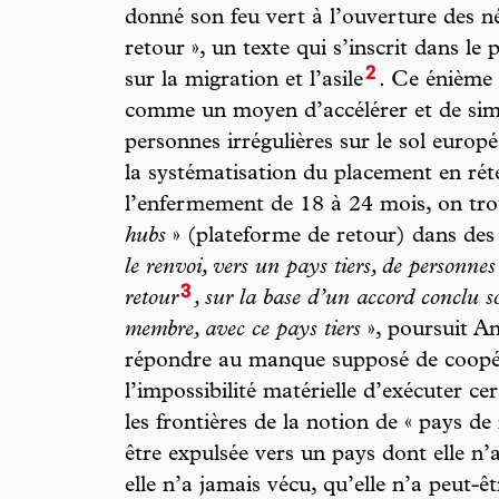
donné son feu vert à l’ouverture des né
retour », un texte qui s’inscrit dans 
2
sur la migration et l’asile
. Ce énième 
comme un moyen d’accélérer et de simpl
personnes irrégulières sur le sol europ
la systématisation du placement en rét
l’enfermement de 18 à 24 mois, on trou
hubs
» (plateforme de retour) dans des 
le renvoi, vers un pays tiers, de personnes
3
retour
, sur la base d’un accord conclu s
membre, avec ce pays tiers
», poursuit An
répondre au manque supposé de coopér
l’impossibilité matérielle d’exécuter ce
les frontières de la notion de « pays d
être expulsée vers un pays dont elle n’a
elle n’a jamais vécu, qu’elle n’a peut-