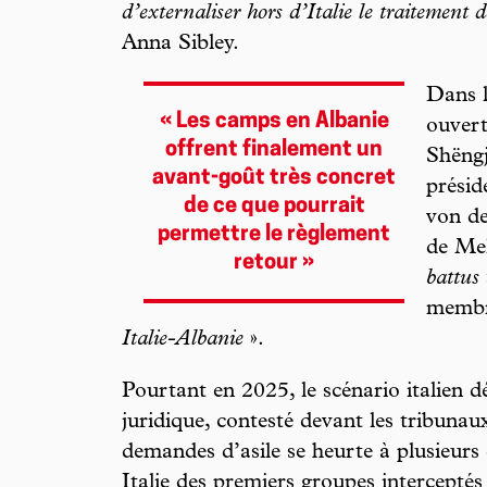
d’externaliser hors d’Italie le traitement 
Anna Sibley.
Dans l
« Les camps en Albanie
ouvert
offrent finalement un
Shëngj
avant-goût très concret
présid
de ce que pourrait
von de
permettre le règlement
de Mel
retour »
battus
membr
Italie-Albanie
».
Pourtant en 2025, le scénario italien dé
juridique, contesté devant les tribunaux
demandes d’asile se heurte à plusieurs
Italie des premiers groupes interceptés