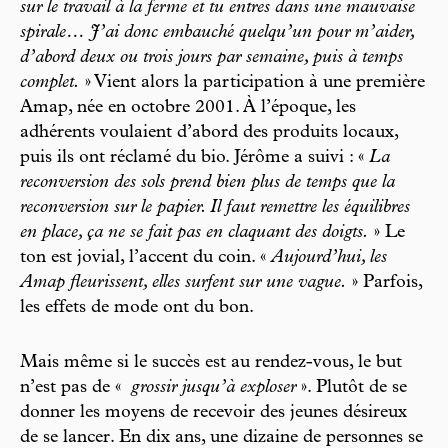
sur le travail à la ferme et tu entres dans une mauvaise
spirale… J’ai donc embauché quelqu’un pour m’aider,
d’abord deux ou trois jours par semaine, puis à temps
complet.
» Vient alors la participation à une première
Amap, née en octobre 2001. À l’époque, les
adhérents voulaient d’abord des produits locaux,
puis ils ont réclamé du bio. Jérôme a suivi : «
La
reconversion des sols prend bien plus de temps que la
reconversion sur le papier. Il faut remettre les équilibres
en place, ça ne se fait pas en claquant des doigts.
» Le
ton est jovial, l’accent du coin. «
Aujourd’hui, les
Amap fleurissent, elles surfent sur une vague.
» Parfois,
les effets de mode ont du bon.
Mais même si le succès est au rendez-vous, le but
n’est pas de «
grossir jusqu’à exploser
». Plutôt de se
donner les moyens de recevoir des jeunes désireux
de se lancer. En dix ans, une dizaine de personnes se