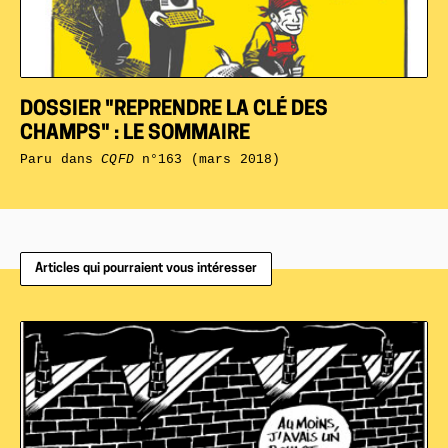
DOSSIER "REPRENDRE LA CLÉ DES
CHAMPS" : LE SOMMAIRE
Paru dans
CQFD
n°163 (mars 2018)
Articles qui pourraient vous intéresser