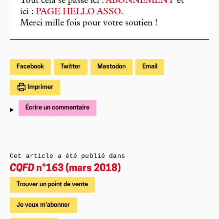
Tout cela se passe ici :
ABONNEMENT
et
ici :
PAGE HELLO ASSO
.
Merci mille fois pour votre soutien !
Facebook
Twitter
Mastodon
Email
Imprimer
Écrire un commentaire
Cet article a été publié dans
CQFD
n°163 (mars 2018)
Trouver un point de vente
Je veux m'abonner