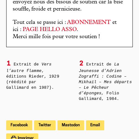
envoyez nous des bisous de soutien car la bise
souffle, froide et pernicieuse.
Tout cela se passe ici :
ABONNEMENT
et
ici :
PAGE HELLO ASSO
.
Merci mille fois pour votre soutien !
1
2
Extrait de
Vers
Extrait de
La
l’autre flamme
,
Jeunesse d’Adrien
éditions Rieder, 1929
Zograffi : Codine –
(réédité par
Mikhaïl – Mes départs
Gallimard en 1987).
– Le Pêcheur
d’éponges,
Folio
Gallimard, 1984.
Facebook
Twitter
Mastodon
Email
Imprimer