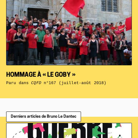
HOMMAGE À « LE GOBY »
Paru dans
CQFD
n°167 (juillet-août 2018)
Derniers articles de Bruno Le Dantec