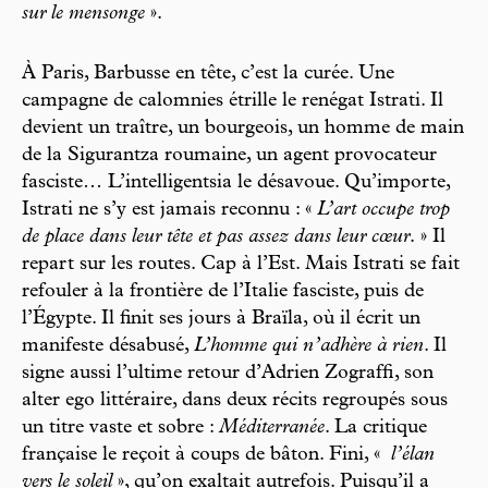
sur le mensonge
».
À Paris, Barbusse en tête, c’est la curée. Une
campagne de calomnies étrille le renégat Istrati. Il
devient un traître, un bourgeois, un homme de main
de la Sigurantza roumaine, un agent provocateur
fasciste… L’intelligentsia le désavoue. Qu’importe,
Istrati ne s’y est jamais reconnu : «
L’art occupe trop
de place dans leur tête et pas assez dans leur cœur
. » Il
repart sur les routes. Cap à l’Est. Mais Istrati se fait
refouler à la frontière de l’Italie fasciste, puis de
l’Égypte. Il finit ses jours à Braïla, où il écrit un
manifeste désabusé,
L’homme qui n’adhère à rien
. Il
signe aussi l’ultime retour d’Adrien Zograffi, son
alter ego littéraire, dans deux récits regroupés sous
un titre vaste et sobre :
Méditerranée
. La critique
française le reçoit à coups de bâton. Fini, «
l’élan
vers le soleil
», qu’on exaltait autrefois. Puisqu’il a