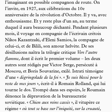
l’imaginant en possible compagnon de route. On
l’invite, en 1927, aux célébrations du 10e
anniversaire de la révolution d’Octobre. Il y va, avec
enthousiasme. Et y reste plus d’un an, au terme
duquel il aura beaucoup déchanté. Pendant plusieurs
mois, il voyage en compagnie de l’écrivain crétois
Nikos Kazantzaki, d’Eleni Samios, la compagne de
celui-ci, et de Bilili, son amour helvète. De ses
désillusions naîtra la trilogie critique
Vers l’autre
flamme
, dont il écrit le premier volume – les deux
autres sont rédigés par Victor Serge, persécuté à
Moscou, et Boris Souvarine, exilé. Istrati témoigne
d’une «
dégringolade de la foi
». «
Je suis blessé pour le
reste de mes jours
», écrit-il à Romain Rolland, qui lui
tourne le dos. Trompé dans ses espoirs, le Roumain
dénonce la dépravation de la bureaucratie
soviétique. «
Chien aux reins cassés
», il vitupère ce
régime «
où tout se base sur l’iniquité, sur la cruauté,