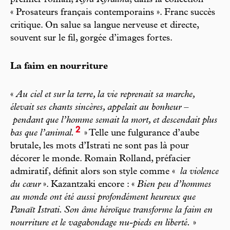
premier roman,
Kyra Kyralina
, dans la collection
« Prosateurs français contemporains ». Franc succès
critique. On salue sa langue nerveuse et directe,
souvent sur le fil, gorgée d’images fortes.
La faim en nourriture
«
Au ciel et sur la terre, la vie reprenait sa marche,
élevait ses chants sincères, appelait au bonheur –
pendant que l’homme semait la mort, et descendait plus
2
bas que l’animal.
» Telle une fulgurance d’aube
brutale, les mots d’Istrati ne sont pas là pour
décorer le monde. Romain Rolland, préfacier
admiratif, définit alors son style comme «
la violence
du cœur
». Kazantzaki encore : «
Bien peu d’hommes
au monde ont été aussi profondément heureux que
Panaït Istrati. Son âme héroïque transforme la faim en
nourriture et le vagabondage nu-pieds en liberté.
»