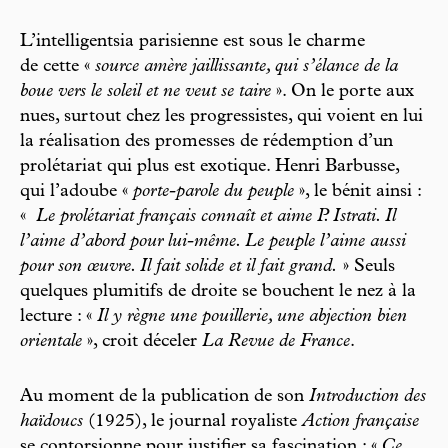
L’intelligentsia parisienne est sous le charme
de cette «
source amère jaillissante, qui s’élance de la
boue vers le soleil et ne veut se taire
». On le porte aux
nues, surtout chez les progressistes, qui voient en lui
la réalisation des promesses de rédemption d’un
prolétariat qui plus est exotique. Henri Barbusse,
qui l’adoube «
porte-parole du peuple
», le bénit ainsi :
«
Le prolétariat français connaît et aime P. Istrati. Il
l’aime d’abord pour lui-même. Le peuple l’aime aussi
pour son œuvre. Il fait solide et il fait grand.
» Seuls
quelques plumitifs de droite se bouchent le nez à la
lecture : «
Il y règne une pouillerie, une abjection bien
orientale
», croit déceler
La Revue de France
.
Au moment de la publication de son
Introduction des
haïdoucs
(1925), le journal royaliste
Action française
se contorsionne pour justifier sa fascination : «
Ce