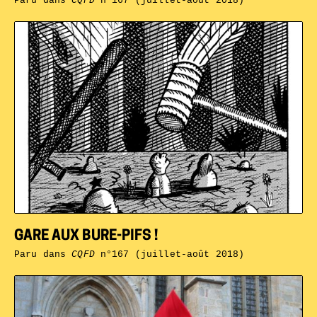
Paru dans
CQFD
n°167 (juillet-août 2018)
GARE AUX BURE-PIFS !
Paru dans
CQFD
n°167 (juillet-août 2018)