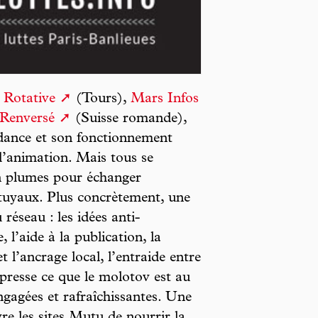
a
Rotative
(Tours),
Mars Infos
Renversé
(Suisse romande),
dance et son fonctionnement
 d’animation. Mais tous se
en plumes pour échanger
s tuyaux. Plus concrètement, une
 réseau : les idées anti-
, l’aide à la publication, la
t l’ancrage local, l’entraide entre
 presse ce que le molotov est au
engagées et rafraîchissantes. Une
vre les sites Mutu de nourrir la