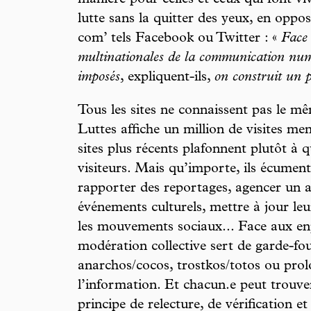
lutte sans la quitter des yeux, en oppos
com’ tels Facebook ou Twitter : «
Face 
multinationales de la communication num
imposés
, expliquent-ils,
on construit un 
Tous les sites ne connaissent pas le mê
Luttes affiche un million de visites me
sites plus récents plafonnent plutôt à q
visiteurs. Mais qu’importe, ils écument
rapporter des reportages, agencer un a
événements culturels, mettre à jour le
les mouvements sociaux... Face aux enj
modération collective sert de garde-fou
anarchos/cocos, trostkos/totos ou prol
l’information. Et chacun.e peut trouver
principe de relecture, de vérification et