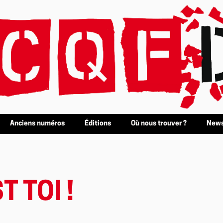
Anciens numéros
Éditions
Où nous trouver ?
News
T TOI !