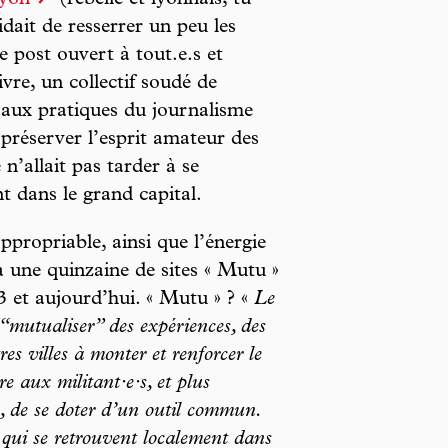
lyon
(rebelle et lyonnais, tu
idait de resserrer un peu les
e post ouvert à tout.e.s et
vivre, un collectif soudé de
 aux pratiques du journalisme
préserver l’esprit amateur des
 n’allait pas tarder à se
nt dans le grand capital.
propriable, ainsi que l’énergie
à une quinzaine de sites « Mutu »
3 et aujourd’hui. « Mutu » ? «
Le
 “mutualiser” des expériences, des
es villes à monter et renforcer le
tre aux militant·e·s, et plus
e, de se doter d’un outil commun.
 qui se retrouvent localement dans