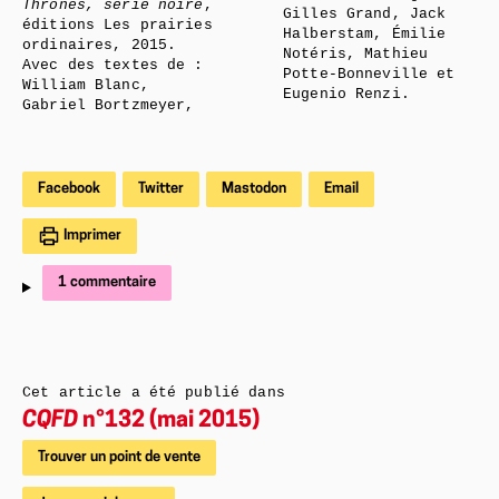
Thrones, série noire
,
Gilles Grand, Jack
éditions Les prairies
Halberstam, Émilie
ordinaires, 2015.
Notéris, Mathieu
Avec des textes de :
Potte-Bonneville et
William Blanc,
Eugenio Renzi.
Gabriel Bortzmeyer,
Facebook
Twitter
Mastodon
Email
Imprimer
1 commentaire
Cet article a été publié dans
CQFD
n°132 (mai 2015)
Trouver un point de vente