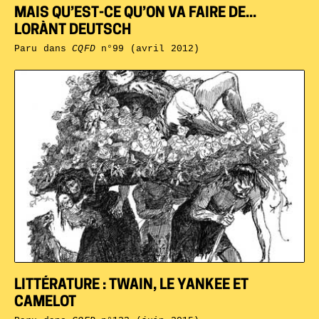
MAIS QU’EST-CE QU’ON VA FAIRE DE...
LORÀNT DEUTSCH
Paru dans
CQFD
n°99 (avril 2012)
LITTÉRATURE : TWAIN, LE YANKEE ET
CAMELOT