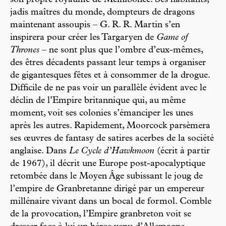
son propre royaume de Melnibonée. Ses habitants,
jadis maîtres du monde, dompteurs de dragons
maintenant assoupis – G. R. R. Martin s’en
inspirera pour créer les Targaryen de
Game of
Thrones
– ne sont plus que l’ombre d’eux-mêmes,
des êtres décadents passant leur temps à organiser
de gigantesques fêtes et à consommer de la drogue.
Difficile de ne pas voir un parallèle évident avec le
déclin de l’Empire britannique qui, au même
moment, voit ses colonies s’émanciper les unes
après les autres. Rapidement, Moorcock parsèmera
ses œuvres de fantasy de satires acerbes de la société
anglaise. Dans
Le Cycle d’Hawkmoon
(écrit à partir
de 1967), il décrit une Europe post-apocalyptique
retombée dans le Moyen Âge subissant le joug de
l’empire de Granbretanne dirigé par un empereur
millénaire vivant dans un bocal de formol. Comble
de la provocation, l’Empire granbreton voit se