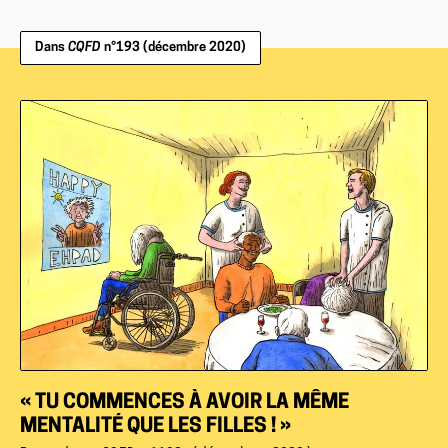
Dans
CQFD
n°193 (décembre 2020)
« TU COMMENCES À AVOIR LA MÊME
MENTALITÉ QUE LES FILLES ! »