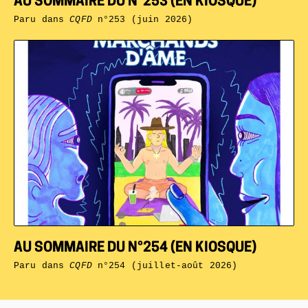
AU SOMMAIRE DU N°253 (EN KIOSQUE)
Paru dans
CQFD
n°253 (juin 2026)
AU SOMMAIRE DU N°254 (EN KIOSQUE)
Paru dans
CQFD
n°254 (juillet-août 2026)