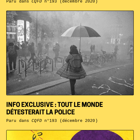
Paru dans
CQFD
n°193 (décembre 2020)
INFO EXCLUSIVE : TOUT LE MONDE
DÉTESTERAIT LA POLICE
Paru dans
CQFD
n°193 (décembre 2020)