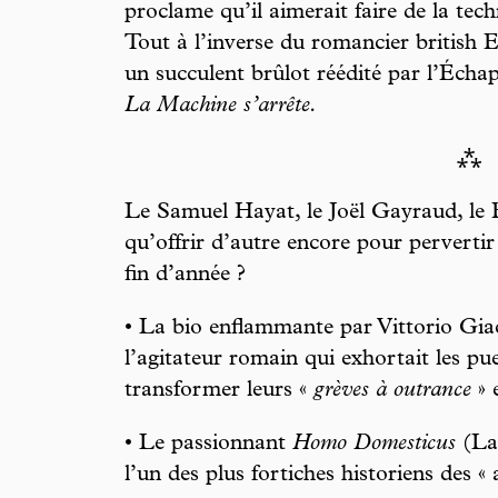
proclame qu’il aimerait faire de la tec
Tout à l’inverse du romancier british 
un succulent brûlot réédité par l’Échap
La Machine s’arrête.
⁂
Le Samuel Hayat, le Joël Gayraud, le E
qu’offrir d’autre encore pour perverti
fin d’année ?
• La bio enflammante par Vittorio Gia
l’agitateur romain qui exhortait les pu
transformer leurs «
grèves à outrance
» 
• Le passionnant
Homo Domesticus
(La 
l’un des plus fortiches historiens des « 