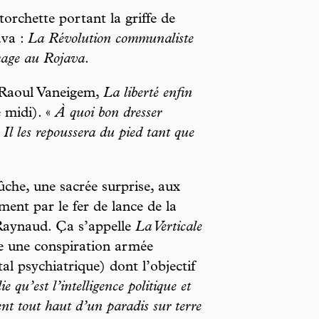
orchette portant la griffe de
ava :
La Révolution communaliste
ge au Rojava
.
e Raoul Vaneigem,
La liberté enfin
 midi). «
À quoi bon dresser
 Il les repoussera du pied tant que
bûche, une sacrée surprise, aux
ement par le fer de lance de la
Raynaud. Ça s’appelle
La Verticale
ère une conspiration armée
l psychiatrique) dont l’objectif
lie qu’est l’intelligence politique et
ent tout haut d’un paradis sur terre