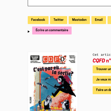
Facebook
Twitter
Mastodon
Email
Écrire un commentaire
Cet artic
CQFD
n°
Trouver un
Je veux m
Faire un d