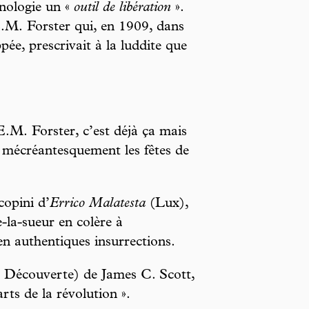
hnologie un «
outil de libération
».
E.M. Forster qui, en 1909, dans
pée, prescrivait à la luddite que
.M. Forster, c’est déjà ça mais
r mécréantesquement les fêtes de
copini d’
Errico Malatesta
(Lux),
e-la-sueur en colère à
en authentiques insurrections.
Découverte) de James C. Scott,
arts de la révolution ».