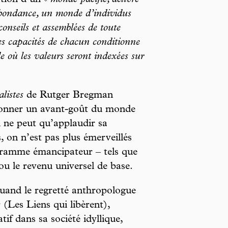
ation d’un «
monde pacifié, délivré
’abondance, un monde d’individus
conseils et assemblées de toute
s capacités de chacun conditionne
e où les valeurs seront indexées sur
alistes
de Rutger Bregman
s donner un avant-goût du monde
n ne peut qu’applaudir sa
, on n’est pas plus émerveillés
gramme émancipateur – tels que
ou le revenu universel de base.
quand le regretté anthropologue
s
(Les Liens qui libèrent),
atif dans sa société idyllique,