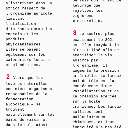
parfois OGM. C’est ce
s’inscrivent dans un
levurage que
strict respect de
rejettent les
l’organisme agricole,
vignerons
limitant
« naturels ».
l’utilisation
d’intrants comme les
3
Le soufre, plus
engrais et les
produits
exactement le SO2,
phytosanitaires.
est l’antioxydant le
Elles se basent
plus utilisé afin de
également sur les
stabiliser le vin.
calendriers lunaire
Absorbé par
et planétaires.
l’organisme, il
augmente la pression
artérielle. Le fameux
2
Alors que les
mal de tête est la
levures naturelles –
conséquence d’une
ces micro-organismes
vasodilatation et de
responsables de la
la pression exercée
fermentation
sur la boîte
alcoolique – se
crânienne. Les fameux
trouvent
sulfites sont
naturellement sur les
moléculairement
baies de raisin et
chimiques, et leur
dans le sol, ainsi
innocuité n’a pas été