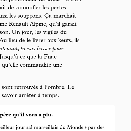
. La profondeur de stock – c’était
it de camoufler les pertes
ainsi les soupçons. Ça marchait
ne Renault Alpine, qu’il garait
son. Un jour, les vigiles du
u lieu de le livrer aux keufs, ils
ntenant, tu vas bosser pour
 Jusqu’à ce que la Fnac
et qu’elle commandite une
se sont retrouvés à l’ombre. Le
t savoir arrêter à temps.
spère qu’il vous a plu.
eilleur journal marseillais du Monde » par des