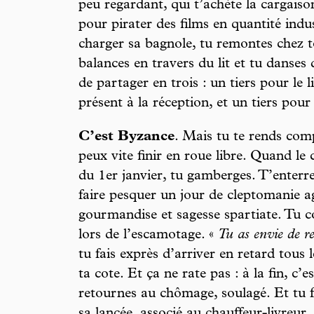
peu regardant, qui t’achète la cargaiso
pour pirater des films en quantité indus
charger sa bagnole, tu remontes chez to
balances en travers du lit et tu danses
de partager en trois : un tiers pour le l
présent à la réception, et un tiers po
C’est Byzance
. Mais tu te rends com
peux vite finir en roue libre. Quand le
du 1er janvier, tu gamberges. T’enterre
faire pesquer un jour de cleptomanie ag
gourmandise et sagesse spartiate. Tu 
lors de l’escamotage. «
Tu as envie de res
tu fais exprès d’arriver en retard tous l
ta cote. Et ça ne rate pas : à la fin, c’e
retournes au chômage, soulagé. Et tu f