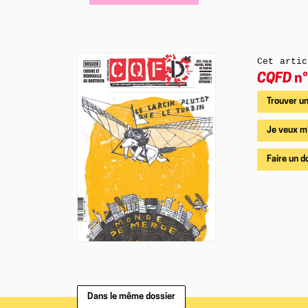
Cet artic
CQFD
n°
Trouver un
Je veux m
Faire un d
Dans le même dossier