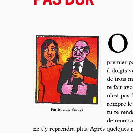
PAS DUR
O
premier p
à doigts v
de trois m
te fait av
n’est pas 
rompre le 
Par Etienne Savoye
tu te rend
de renonc
ne t’y reprendra plus. Après quelques 