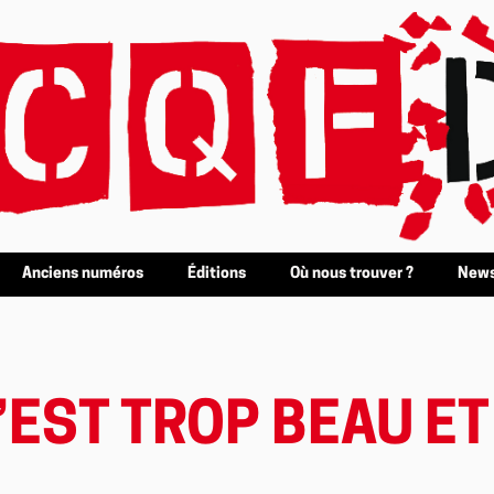
Anciens numéros
Éditions
Où nous trouver ?
News
’EST TROP BEAU ET