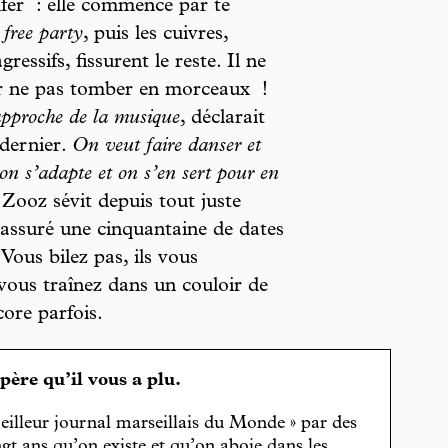
enfer : elle commence par te
n
free party
, puis les cuivres,
ressifs, fissurent le reste. Il ne
our ne pas tomber en morceaux !
 approche de la musique
, déclarait
 dernier.
On veut faire danser et
on s’adapte et on s’en sert pour en
ooz sévit depuis tout juste
 assuré une cinquantaine de dates
 Vous bilez pas, ils vous
 vous traînez dans un couloir de
core parfois.
spère qu’il vous a plu.
eilleur journal marseillais du Monde » par des
gt ans qu’on existe et qu’on aboie dans les