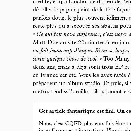
inédite, et qui fonctionne du feu de l’
décoller le papier peint de la tête faço
parfois doux, le plus souvent joliment ag
reste plus qu’à secouer ses abattis p
«
Ce qui fait notre différence, c’est notre
Matt Doe au site 20minutes.fr en juin
on fait beaucoup d’impro. Si on se loupe, 
sortir quelque chose de cool.
» Too Many Z
deux ans, mais a déjà sorti trois EP et
en France cet été. Vous les avez ratés ?
préparent un album studio. Et puis, si
métro, tendez l’oreille : ils y jouent en
Cet article fantastique est fini. On e
Nous, c’est CQFD, plusieurs fois élu « m
jurys férocement impartiaux. Plus de vin