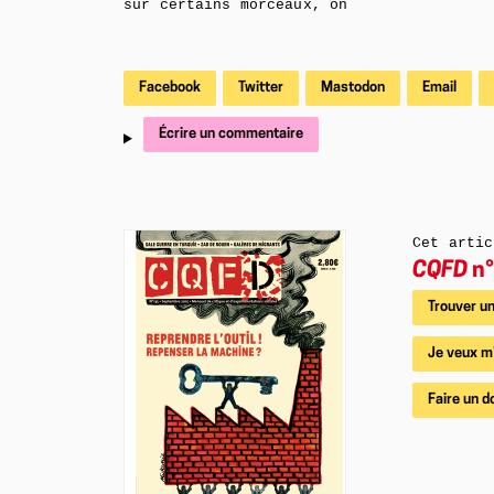
sur certains morceaux, on
Facebook
Twitter
Mastodon
Email
Écrire un commentaire
Cet artic
CQFD
n°
Trouver un
Je veux m
Faire un d