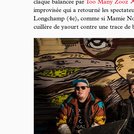
claque balancée par
Too Many Zooz
improvisée qui a retourné les spectateur
Longchamp (4e), comme si Mamie Nov
cuillère de yaourt contre une trace de 