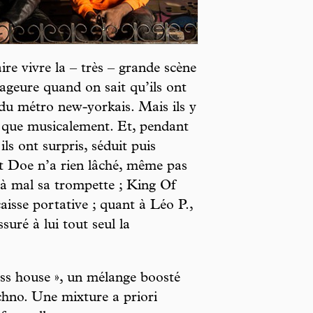
aire vivre la – très – grande scène
ageure quand on sait qu’ils ont
 du métro new-yorkais. Mais ils y
t que musicalement. Et, pendant
ils ont surpris, séduit puis
tt Doe n’a rien lâché, même pas
t à mal sa trompette ; King Of
aisse portative ; quant à Léo P.,
uré à lui tout seul la
ass house », un mélange boosté
echno. Une mixture a priori