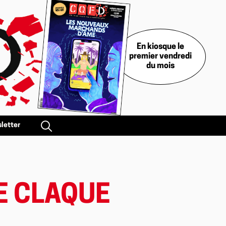
En kiosque le
premier vendredi
du mois
letter
E CLAQUE