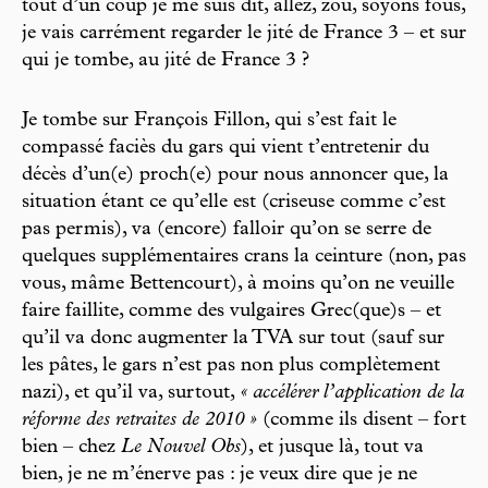
tout d’un coup je me suis dit, allez, zou, soyons fous,
je vais carrément regarder le jité de France 3 – et sur
qui je tombe, au jité de France 3 ?
Je tombe sur François Fillon, qui s’est fait le
compassé faciès du gars qui vient t’entretenir du
décès d’un(e) proch(e) pour nous annoncer que, la
situation étant ce qu’elle est (criseuse comme c’est
pas permis), va (encore) falloir qu’on se serre de
quelques supplémentaires crans la ceinture (non, pas
vous, mâme Bettencourt), à moins qu’on ne veuille
faire faillite, comme des vulgaires Grec(que)s – et
qu’il va donc augmenter la TVA sur tout (sauf sur
les pâtes, le gars n’est pas non plus complètement
nazi), et qu’il va, surtout,
« accélérer l’application de la
réforme des retraites de 2010 »
(comme ils disent – fort
bien – chez
Le Nouvel Obs
), et jusque là, tout va
bien, je ne m’énerve pas : je veux dire que je ne