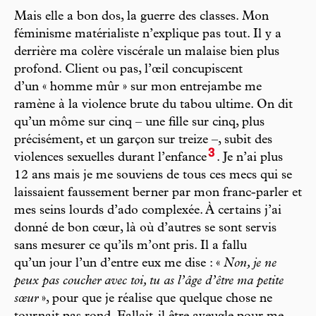
Mais elle a bon dos, la guerre des classes. Mon
féminisme matérialiste n’explique pas tout. Il y a
derrière ma colère viscérale un malaise bien plus
profond. Client ou pas, l’œil concupiscent
d’un « homme mûr » sur mon entrejambe me
ramène à la violence brute du tabou ultime. On dit
qu’un môme sur cinq – une fille sur cinq, plus
précisément, et un garçon sur treize –, subit des
3
violences sexuelles durant l’enfance
. Je n’ai plus
12 ans mais je me souviens de tous ces mecs qui se
laissaient faussement berner par mon franc-parler et
mes seins lourds d’ado complexée. À certains j’ai
donné de bon cœur, là où d’autres se sont servis
sans mesurer ce qu’ils m’ont pris. Il a fallu
qu’un jour l’un d’entre eux me dise : «
Non, je ne
peux pas coucher avec toi, tu as l’âge d’être ma petite
sœur
», pour que je réalise que quelque chose ne