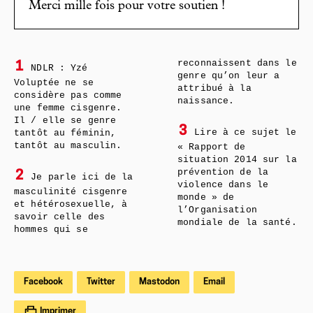
Merci mille fois pour votre soutien !
reconnaissent dans le
1
NDLR : Yzé
genre qu’on leur a
Voluptée ne se
attribué à la
considère pas comme
naissance.
une femme cisgenre.
Il / elle se genre
3
Lire à ce sujet le
tantôt au féminin,
tantôt au masculin.
« Rapport de
situation 2014 sur la
prévention de la
2
Je parle ici de la
violence dans le
masculinité cisgenre
monde » de
et hétérosexuelle, à
l’Organisation
savoir celle des
mondiale de la santé.
hommes qui se
Facebook
Twitter
Mastodon
Email
Imprimer