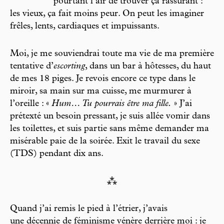
pourtant l’air de trouver ça rassurant :
les vieux, ça fait moins peur. On peut les imaginer
frêles, lents, cardiaques et impuissants.
Moi, je me souviendrai toute ma vie de ma première
tentative d’
escorting
, dans un bar à hôtesses, du haut
de mes 18 piges. Je revois encore ce type dans le
miroir, sa main sur ma cuisse, me murmurer à
l’oreille : «
Hum… Tu pourrais être ma fille.
» J’ai
prétexté un besoin pressant, je suis allée vomir dans
les toilettes, et suis partie sans même demander ma
misérable paie de la soirée. Exit le travail du sexe
(TDS) pendant dix ans.
⁂
Quand j’ai remis le pied à l’étrier, j’avais
une décennie de féminisme vénère derrière moi : je