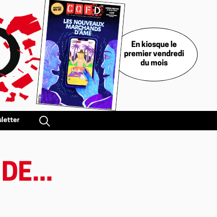
En kiosque le
premier vendredi
du mois
letter
DE...