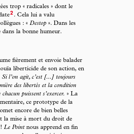
es trop « radicales » dont le
2
date
. Cela lui a valu
ollègues : «
Destop
». Dans les
re dans la bonne humeur.
sume fièrement et envoie balader
houïa liberticide de son action, en
«
Si l’on agit, c’est [...] toujours
mière des libertés et la condition
de chacun puissent s’exercer.
» La
umentaire, ce prototype de la
omet encore de bien belles
t la mise à mort du droit de
 !
Le Point
nous apprend en fin