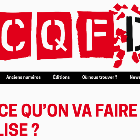
Anciens numéros
Éditions
Où nous trouver ?
News
E QU’ON VA FAIRE 
ISE ?