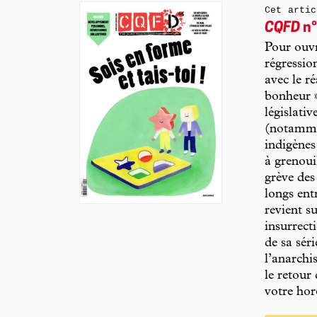
Cet artic
CQFD
n°
Pour ouvr
régressio
avec le r
bonheur »
législativ
(notammen
indigènes
à grenoui
grève des
longs ent
revient su
insurrect
de sa sér
l’anarchi
le retour
votre hor