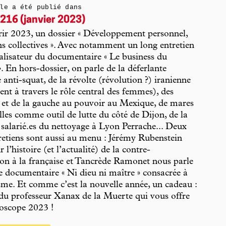
le a été publié dans
216 (janvier 2023)
ir 2023, un dossier « Développement personnel,
ns collectives ». Avec notamment un long entretien
éalisateur du documentaire « Le business du
. En hors-dossier, on parle de la déferlante
e anti-squat, de la révolte (révolution ?) iranienne
t à travers le rôle central des femmes), des
 et de la gauche au pouvoir au Mexique, de mares
lles comme outil de lutte du côté de Dijon, de la
 salarié.es du nettoyage à Lyon Perrache... Deux
retiens sont aussi au menu : Jérémy Rubenstein
r l’histoire (et l’actualité) de la contre-
ion à la française et Tancrède Ramonet nous parle
ie documentaire « Ni dieu ni maître » consacrée à
sme. Et comme c’est la nouvelle année, un cadeau :
 du professeur Xanax de la Muerte qui vous offre
oscope 2023 !