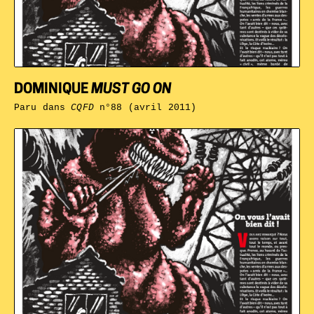
DOMINIQUE
MUST GO ON
Paru dans
CQFD
n°88 (avril 2011)