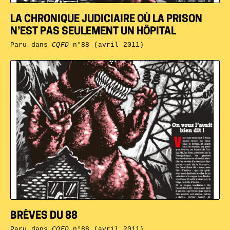
LA CHRONIQUE JUDICIAIRE OÙ LA PRISON
N’EST PAS SEULEMENT UN HÔPITAL
Paru dans
CQFD
n°88 (avril 2011)
BRÈVES DU 88
Paru dans
CQFD
n°88 (avril 2011)