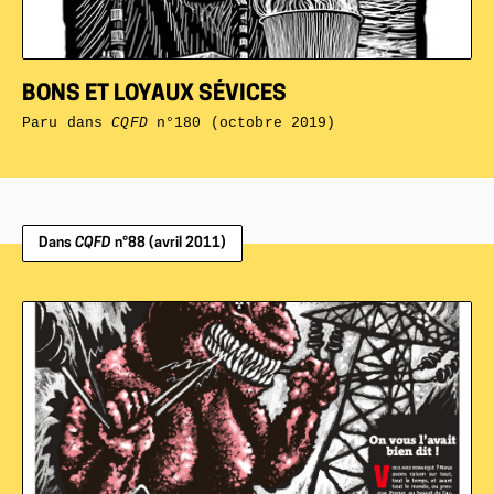
BONS ET LOYAUX SÉVICES
Paru dans
CQFD
n°180 (octobre 2019)
Dans
CQFD
n°88 (avril 2011)