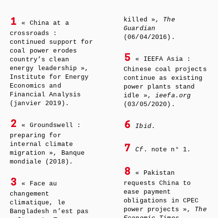
killed »,
The
1
« China at a
Guardian
crossroads :
(06/04/2016).
continued support for
coal power erodes
5
« IEEFA Asia :
country’s clean
energy leadership »,
Chinese coal projects
Institute for Energy
continue as existing
Economics and
power plants stand
Financial Analysis
idle »,
ieefa.org
(janvier 2019).
(03/05/2020).
2
6
« Groundswell :
Ibid
.
preparing for
internal climate
7
Cf
. note n° 1.
migration », Banque
mondiale (2018).
8
« Pakistan
3
requests China to
« Face au
ease payment
changement
obligations in CPEC
climatique, le
power projects »,
The
Bangladesh n’est pas