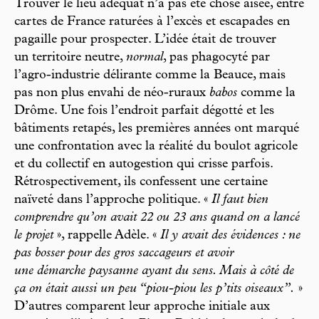
Trouver le lieu adéquat n’a pas été chose aisée, entre
cartes de France raturées à l’excès et escapades en
pagaille pour prospecter. L’idée était de trouver
un territoire neutre,
normal
, pas phagocyté par
l’agro-industrie délirante comme la Beauce, mais
pas non plus envahi de néo-ruraux
babos
comme la
Drôme. Une fois l’endroit parfait dégotté et les
bâtiments retapés, les premières années ont marqué
une confrontation avec la réalité du boulot agricole
et du collectif en autogestion qui crisse parfois.
Rétrospectivement, ils confessent une certaine
naïveté dans l’approche politique. «
Il faut bien
comprendre qu’on avait 22 ou 23 ans quand on a lancé
le projet
», rappelle Adèle. «
Il y avait des évidences : ne
pas bosser pour des gros saccageurs et avoir
une démarche paysanne ayant du sens. Mais à côté de
ça on était aussi un peu “piou-piou les p’tits oiseaux”.
»
D’autres comparent leur approche initiale aux