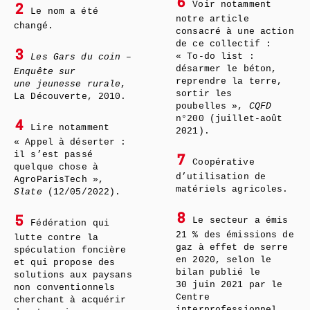
6
Voir notamment
2
Le nom a été
notre article
changé.
consacré à une action
de ce collectif :
3
« To-do list :
Les Gars du coin –
désarmer le béton,
Enquête sur
reprendre la terre,
une jeunesse rurale
,
sortir les
La Découverte, 2010.
poubelles »,
CQFD
n°200 (juillet-août
4
Lire notamment
2021).
« Appel à déserter :
il s’est passé
7
Coopérative
quelque chose à
d’utilisation de
AgroParisTech »,
matériels agricoles.
Slate
(12/05/2022).
8
5
Le secteur a émis
Fédération qui
21 % des émissions de
lutte contre la
gaz à effet de serre
spéculation foncière
en 2020, selon le
et qui propose des
bilan publié le
solutions aux paysans
30 juin 2021 par le
non conventionnels
Centre
cherchant à acquérir
interprofessionnel