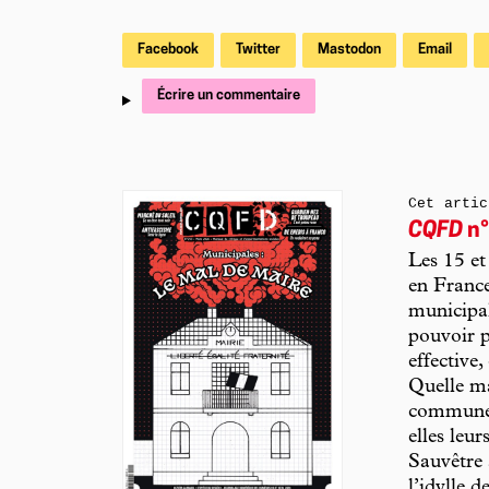
Facebook
Twitter
Mastodon
Email
Écrire un commentaire
Cet artic
CQFD
n°
Les 15 et
en France
municipale
pouvoir p
effective,
Quelle ma
communes 
elles leu
Sauvêtre 
l’idylle d