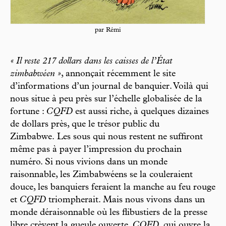
par Rémi
« Il reste 217 dollars dans les caisses de l’État
zimbabwéen »
, annonçait récemment le site
d’informations d’un journal de banquier. Voilà qui
nous situe à peu près sur l’échelle globalisée de la
fortune :
CQFD
est aussi riche, à quelques dizaines
de dollars près, que le trésor public du
Zimbabwe. Les sous qui nous restent ne suffiront
même pas à payer l’impression du prochain
numéro. Si nous vivions dans un monde
raisonnable, les Zimbabwéens se la couleraient
douce, les banquiers feraient la manche au feu rouge
et
CQFD
triompherait. Mais nous vivons dans un
monde déraisonnable où les flibustiers de la presse
libre crèvent la gueule ouverte.
CQFD
, qui ouvre la