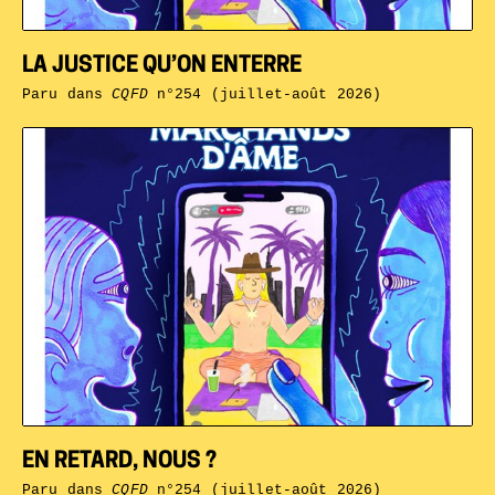
LA JUSTICE QU’ON ENTERRE
Paru dans
CQFD
n°254 (juillet-août 2026)
EN RETARD, NOUS ?
Paru dans
CQFD
n°254 (juillet-août 2026)