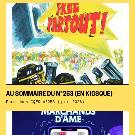
AU SOMMAIRE DU N°253 (EN KIOSQUE)
Paru dans
CQFD
n°253 (juin 2026)