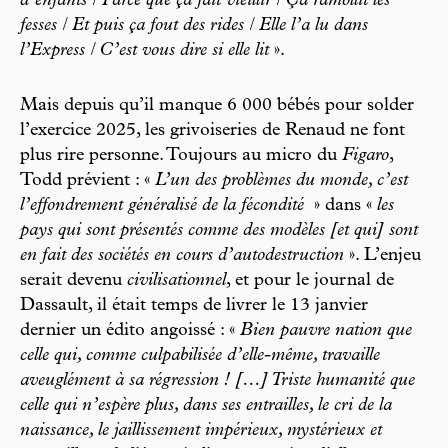
d’enfants / Parce que ça fait vieillir / Ça ramollit les
fesses / Et puis ça fout des rides / Elle l’a lu dans
l’Express / C’est vous dire si elle lit
».
Mais depuis qu’il manque 6 000 bébés pour solder
l’exercice 2025, les grivoiseries de Renaud ne font
plus rire personne. Toujours au micro du
Figaro
,
Todd prévient : «
L’un des problèmes du monde, c’est
l’effondrement généralisé de la fécondité
» dans «
les
pays qui sont présentés comme des modèles [et qui] sont
en fait des sociétés en cours d’autodestruction
». L’enjeu
serait devenu
civilisationnel
, et pour le journal de
Dassault, il était temps de livrer le 13 janvier
dernier un édito angoissé : «
Bien pauvre nation que
celle qui, comme culpabilisée d’elle-même, travaille
aveuglément à sa régression ! […] Triste humanité que
celle qui n’espère plus, dans ses entrailles, le cri de la
naissance, le jaillissement impérieux, mystérieux et