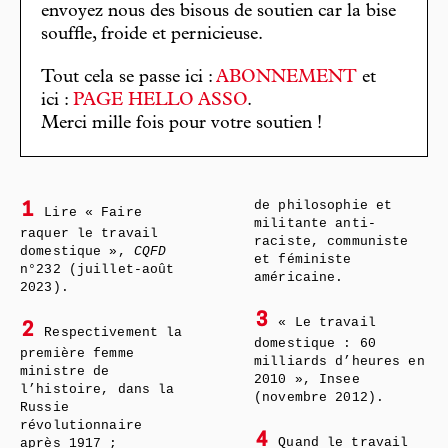
envoyez nous des bisous de soutien car la bise
souffle, froide et pernicieuse.
Tout cela se passe ici :
ABONNEMENT
et
ici :
PAGE HELLO ASSO
.
Merci mille fois pour votre soutien !
de philosophie et
1
Lire « Faire
militante anti-
raquer le travail
raciste, communiste
domestique »,
CQFD
et féministe
n°232 (juillet-août
américaine.
2023).
3
« Le travail
2
Respectivement la
domestique : 60
première femme
milliards d’heures en
ministre de
2010 », Insee
l’histoire, dans la
(novembre 2012).
Russie
révolutionnaire
4
Quand le travail
après 1917 ;