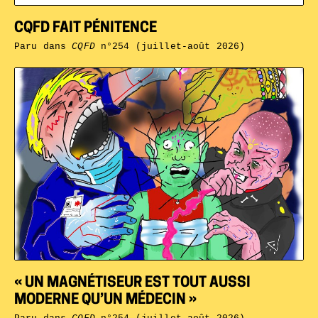
CQFD FAIT PÉNITENCE
Paru dans
CQFD
n°254 (juillet-août 2026)
« UN MAGNÉTISEUR EST TOUT AUSSI
MODERNE QU’UN MÉDECIN »