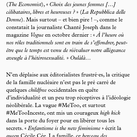
(
The Economist
), «
Choix des jeunes femmes […]
célibataires, libres et heureuses ?
» (
La Repubblica delle
Donne
). Mais surtout – et bien pire ! –, comme le
constatait la journaliste Chanté Joseph dans le
magazine
Vogue
en octobre dernier : «
À l’heure où
nos rôles traditionnels sont en train de s’effondrer, peut-
être que le temps est venu de réévaluer notre allégeance
aveugle à l’hétérosexualité.
»
Oulàlà
…
N’en déplaise aux éditorialistes frustré·es, la critique
de la famille nucléaire n’est pas le pré carré de
quelques
childfree
occidentales en quête
d’individualité et un peu trop réceptives à l’idéologie
néolibérale. La vague #MeToo, et surtout
#MeTooInceste, ont mis un courageux
high kick
dans la porte du foyer pour en libérer tous les
secrets. «
Enfantisme is the new féminisme
» écrit la
queen
Cécile Cée. La famille, ce
berceau des