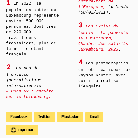
coffre-fort de
1
En 2022, la
l’Europe »,
Le Monde
population active du
(08/02/2021).
Luxembourg représente
environ 500 000
3
Les Exclus du
personnes, dont près
de 220 000
festin – La pauvreté
travailleurs
au Luxembourg,
frontaliers, plus de
Chambre des salariés
la moitié étant
Luxembourg, 2023
.
français.
4
Les photographies
2
Du nom de
ont été réalisées par
l’enquête
Raymon Reuter, avec
journalistique
qui il a réalisé
internationale
l’enquête.
« OpenLux : enquête
sur le Luxembourg,
Facebook
Twitter
Mastodon
Email
Imprimer