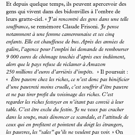
Et depuis quelque temps, ils peuvent apercevoir des
gens qui vivent dans des bidonvilles à l’ombre de
leurs gratte-ciel. «
J’ai rencontré des gens dans une telle
souffrance
, se remémore Claude Frisoni.
Je pense
notamment à une femme camerounaise et ses cinq
enfants. Elle est chauffeuse de bus. Après des années de
galère, l’agence pour l’emploi lui demande de rembourser
9 000 euros de chômage touchés d’après eux indûment,
alors que le pays refuse de réclamer à Amazon
250 millions d’euros d’arriérés d’impôts.
» Il poursuit :
«
Être pauvre chez les riches, ce n’est donc pas bénéficier
d’une pauvreté moins cruelle, c’est souffrir d’être pauvre
et ne pas tirer profit du voisinage des riches. C’est
regarder les riches festoyer en n’étant pas convié à leur
table. C’est être exclu du festin. Je ne veux pas cracher
dans la soupe, mais dénoncer ce scandale, et l’attitude de
ceux qui en profitent et pointent du doigt les étrangers,
les pauvres, les “sales” qu’ils ne veulent pas voir.
» On