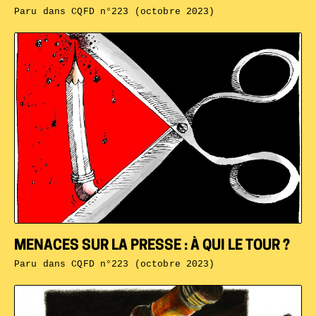
Paru dans
CQFD n°223 (octobre 2023)
MENACES SUR LA PRESSE : À QUI LE TOUR ?
Paru dans
CQFD n°223 (octobre 2023)