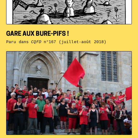
GARE AUX BURE-PIFS !
Paru dans
CQFD
n°167 (juillet-août 2018)