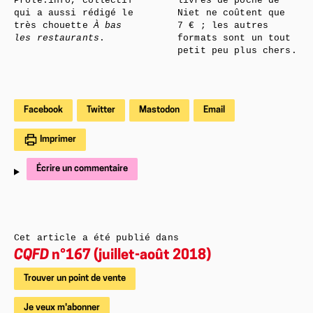
Prole.info, collectif
livres de poche de
qui a aussi rédigé le
Niet ne coûtent que
très chouette
À bas
7 € ; les autres
les restaurants
.
formats sont un tout
petit peu plus chers.
Facebook
Twitter
Mastodon
Email
Imprimer
Écrire un commentaire
Cet article a été publié dans
CQFD
n°167 (juillet-août 2018)
Trouver un point de vente
Je veux m'abonner