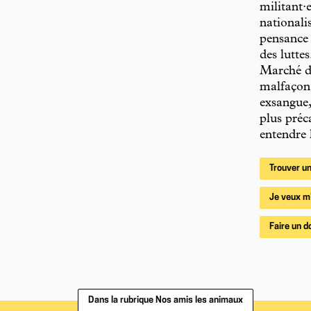
militant·
nationali
pensance 
des lutte
Marché du
malfaçon 
exsangue,
plus préc
entendre 
Trouver un
Je veux m
Faire un d
Dans la rubrique Nos amis les animaux