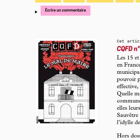
Écrire un commentaire
Cet artic
CQFD
n°
Les 15 et
en France
municipale
pouvoir p
effective,
Quelle ma
communes 
elles leu
Sauvêtre 
l’idylle d
Hors doss