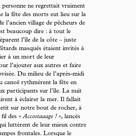
, personne ne regrettait vraiment
e la fête des morts eut lieu sur la
e l’ancien village de pêcheurs de
st beaucoup dire : à tout le
arent l’île de la côte – juste
fêtards masqués étaient invités à
ier à un mort de leur
our l’ajouter aux autres et faire
ovisée. Du milieu de l’après-midi
du canoë rythmèrent la fête en
participants sur l’île. La nuit
ent à éclairer la mer. Il fallait
petit sur notre bout de rocher, à
 fil des
« Accostaaage ! »
, lancés
ui luttèrent de leur mieux contre
lampes frontales. Lorsque le