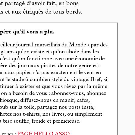
nt partagé d’avoir fait, en bons
s et aux étriqués de tous bords.
spère qu’il vous a plu.
eilleur journal marseillais du Monde » par des
gt ans qu’on existe et qu’on aboie dans les
, c’est qu’on fonctionne avec une économie de
cière des journaux pirates de notre genre est
journaux papier n’a pas exactement le vent en
t le stade ô combien stylé du vintage. Bref, si
tinuer à exister et que vous rêvez par la même
, on a besoin de vous : abonnez-vous, abonnez
 kiosque, diffusez-nous en manif, cafés,
pub sur la toile, partagez nos posts insta,
hetez nos t-shirts, nos livres, ou simplement
bise souffle, froide et pernicieuse.
T
et ici :
PAGE HELLO ASSO
.