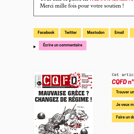
Merci mille fois pour votre soutien !
Facebook
Twitter
Mastodon
Email
Écrire un commentaire
Cet artic
CQFD
n°
Trouver un
Je veux m
Faire un d