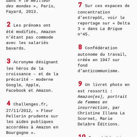
dans « le meilleur
7
Sur ces espaces de
des mondes »
, Paris,
Fayard, 2013.
concentration
d’entrepôt, voir le
reportage sur « Delta
2
Les prénoms ont
3 » dans
La Brique
été modifiés, Amazon
n°45.
n’étant pas commode
avec les salariés
8
Confédération
bavards.
autonome du travail,
créée en 1947 sur
3
Acronyme désignant
fond
les héros de la
d’anticommunisme.
croissance – et de la
précarité – moderne
9
Un livret photo en
Google, Apple,
Facebook et Amazon.
est ressorti :
Amazon(es), portrait
de femmes en
4
Challenges.fr,
insurrection
, par
27/11/2012, « Fleur
Christine Illana La
Pellerin prudente sur
Scornet, Marie
les aides publiques
Delabre Éditions.
accordées à Amazon en
Bourgogne ».