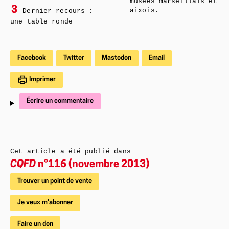
musées marseillais et
3
aixois.
Dernier recours :
une table ronde
Facebook
Twitter
Mastodon
Email
Imprimer
Écrire un commentaire
Cet article a été publié dans
CQFD
n°116 (novembre 2013)
Trouver un point de vente
Je veux m'abonner
Faire un don